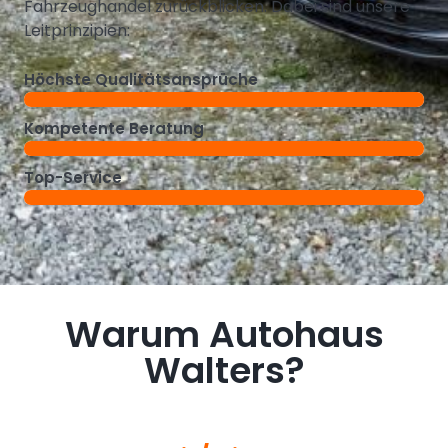
Fahrzeughandel zurückblicken. Dabei sind unsere
Leitprinzipien:
Höchste Qualitätsansprüche
Kompetente Beratung
Top-Service
Warum Autohaus
Walters?