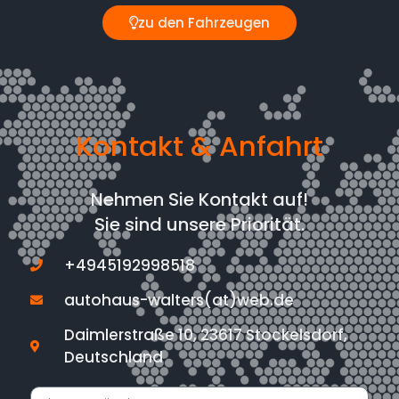
zu den Fahrzeugen
Kontakt & Anfahrt
Nehmen Sie Kontakt auf!
Sie sind unsere Priorität.
+4945192998518
autohaus-walters(at)web.de
Daimlerstraße 10, 23617 Stockelsdorf,
Deutschland