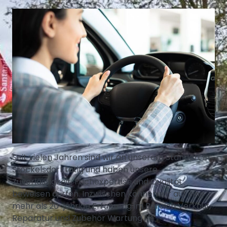
Seit vielen Jahren sind wir an unserem Standort in
Stockelsdorf tätig und haben unsere
Zuverlässigkeit, Fachexpertise und Qualität
beweisen dürfen. Inzwischen können wir auf eine
mehr als 20-jährige Erfahrung im Bereich Verkauf,
Reparatur und Zubehör Wartung im