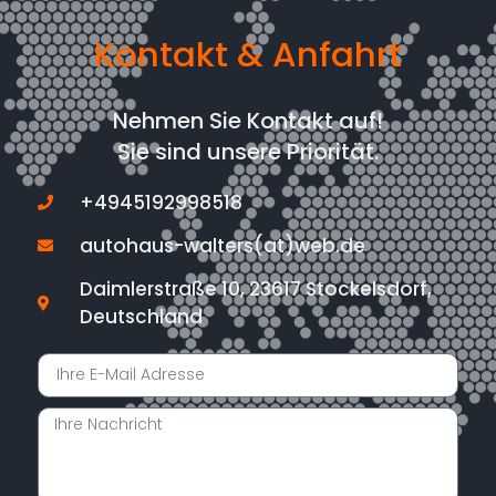
Kontakt & Anfahrt
Nehmen Sie Kontakt auf!
Sie sind unsere Priorität.
+4945192998518
autohaus-walters(at)web.de
Daimlerstraße 10, 23617 Stockelsdorf,
Deutschland